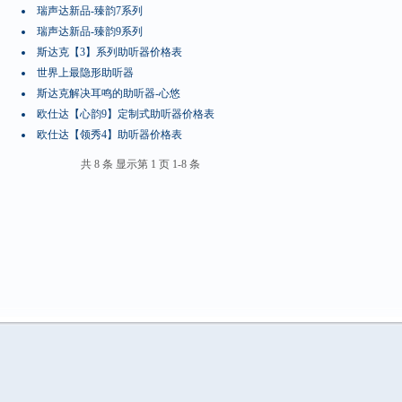
瑞声达新品-臻韵7系列
瑞声达新品-臻韵9系列
斯达克【3】系列助听器价格表
世界上最隐形助听器
斯达克解决耳鸣的助听器-心悠
欧仕达【心韵9】定制式助听器价格表
欧仕达【领秀4】助听器价格表
共 8 条 显示第 1 页 1-8 条